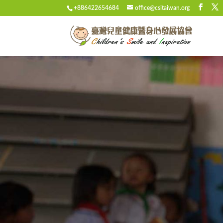
+886422654684
office@csitaiwan.org