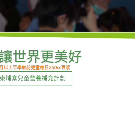
讓世界更美好
月以上至學齡前兒童每日250cc豆漿
柬埔寨兒童營養補充計劃