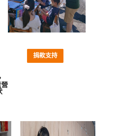
捐款支持
，
童營
狀