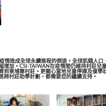
19) 的疫情造成全球永續進程的倒退。全球肌餓人口
增加。CSI-TAIWAN在疫情間仍維持村莊兒
資到柬埔寨村莊。更關心當地兒童停課及復學
是跨村莊助學計劃，都需要您的繼續支持。