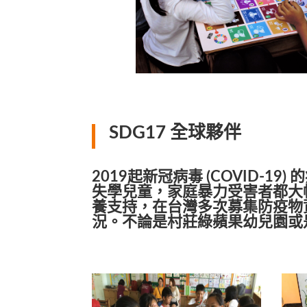
SDG17 全球夥伴
2019起新冠病毒 (COVID-
失學兒童，家庭暴力受害者都大幅
養支持，在台灣多次募集防疫物
況。不論是村莊綠蘋果幼兒園或