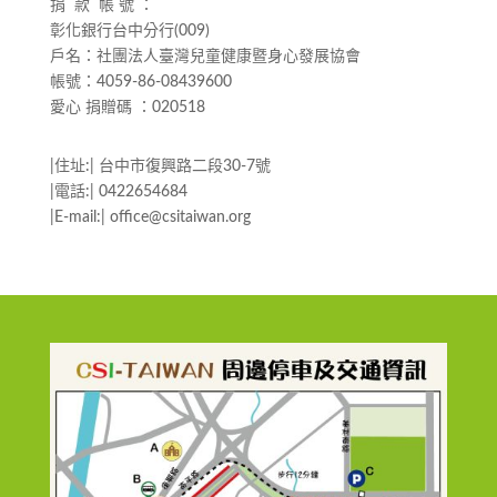
捐 款 帳 號 ：
彰化銀行台中分行(009)
戶名：社團法人臺灣兒童健康暨身心發展協會
帳號：4059-86-08439600
愛心 捐贈碼 ：020518
|住址:| 台中市復興路二段30-7號
|電話:| 0422654684
|E-mail:| office@csitaiwan.org