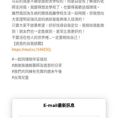
以前的我是不願意面對去學校的，但是自從有了解我的老
師支持我，我變得想去學校了，也變得喜歡這個環境。
雖然我因為生病的關係脫離學校生活一段時間，但我想向
大家證明妥瑞氏症的病狀是能夠漸入佳境的！
只要大家不放棄希望，好好找尋自我定位，我相信我能做
到！朋友們也一定能做到、甚至比我更好的！
不要活在他人的世界裡…一定要相信自己！
【道恩的自我挑戰】
https://reurl.cc/14425Q
#一起同理陪伴妥瑞兒
#謝謝張通銘醫師及道恩的分享
#我們共同擁有充實的週末午後
#台灣兒童
E-mail最新訊息