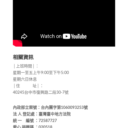
相關資訊
│上班時間│：
星期一至五上午9:00至下午5:00
星期六日休息
│住 址│：
40245台中市復興路二段30-7號
內政部立案號：台內團字第1060093253號
法 人 登記處：臺灣臺中地方法院
統 一 編號 ：72587727
愛心 捐贈碼 ：020518