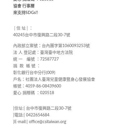
協會 行事曆
來支持SDGs!!
│住 址│：
40245台中市復興路二段30-7號
內政部立案號：台內團字第1060093253號
法 人 登記處：臺灣臺中地方法院
統 一 編號 ：72587727
捐 款 帳 號 ：
彰化銀行台中分行(009)
戶名：社團法人臺灣兒童健康暨身心發展協會
帳號：4059-86-08439600
愛心 捐贈碼 ：020518
|住址:| 台中市復興路二段30-7號
|電話:| 0422654684
|E-mail:| office@csitaiwan.org