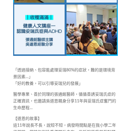
「透過接納、包容能處理妥瑞80%的症狀，難的是環境背
景因素…」
「好的教養，可以引導妥瑞兒的發展」
醫學專業、善於同理的張通銘醫師，循循善誘妥瑞氏症的
正確資訊，也邀請吳道恩親身分享11年與妥瑞氏症奮鬥的
生命歷程…
【道恩的故事】
這11年說長不長，說短不短，病發時間點是在我小學二年