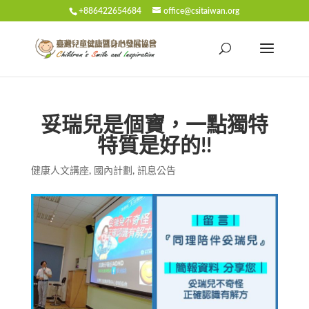
+886422654684
office@csitaiwan.org
妥瑞兒是個寶，一點獨特
特質是好的!!
健康人文講座
,
國內計劃
,
訊息公告