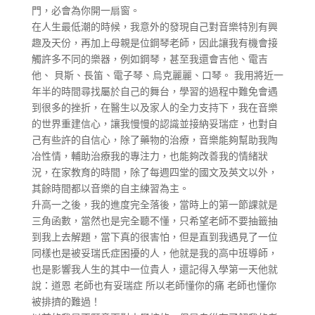
門，必會為你開一扇窗。
在人生最低潮的時候，我意外的發現自己對音樂特別有興
趣及天份，再加上母親是位鋼琴老師，因此讓我有機會接
觸許多不同的樂器，例如鋼琴，甚至我還會吉他、電吉
他、 貝斯、長笛、電子琴、烏克麗麗、口琴。 我用將近一
年半的時間尋找屬於自己的舞台，學習的過程中難免會遇
到很多的挫折，在醫生以及家人的全力支持下，我在音樂
的世界重建信心，讓我慢慢的認識並接納妥瑞症，也對自
己有些許的自信心，除了藥物的治療，音樂能夠幫助我陶
冶性情，輔助治療我的專注力，也能夠改善我的情緒狀
況，在家教育的時間，除了每週四堂的國文及英文以外，
其餘時間都以音樂的自主練習為主。
升高一之後，我的進度完全落後，當時上的第一節課就是
三角函數，當然也是完全聽不懂，只希望老師不要抽籤抽
到我上去解題，當下真的很害怕，但是直到我遇見了一位
同樣也是被妥瑞氏症困擾的人，他就是我的高中班導師，
也是影響我人生的其中一位貴人，還記得入學第一天他就
說：道恩 老師也有妥瑞症 所以老師懂你的痛 老師也懂你
被排擠的難過！