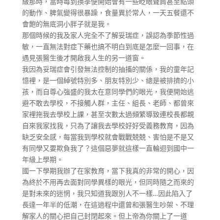
級那時，當時每到換季便開始會有一些眨眼聳肩甚至點頭
的動作、脾氣變得很暴躁，食量異於常人，一天五餐還不
會飽的無底洞小胖子就是我。
那個時候的我及家人完全不了解妥瑞症，誤認為季節性過
敏，一直無法對症下藥也搞不明白到底是怎麼一回事，在
遇見張醫生後才開啟我人生的另一道窗。
我因為妥瑞症會引發無法控制的抽搐的關係，我的童年記
憶裡，是一個綽號特別多、朋友特別少、總是被排擠的小
孩，而自尊心強盛的我太在意同學們的眼光，我便開始逃
避不敢去學校，不接觸人群，主任、組長、老師、都曾來
家裡拖我去學校上課，甚至次數太過頻繁導致連校長都親
自來我家找我，只為了讓我去學校好好受義務教育，因為
缺乏安全感，每當我到學校就會戰戰兢兢、害怕是不是又
有同學又要欺負我了？這個惡夢就這樣一直輪迴到國中一
年級上學期。
國一下學期我辦了在家教育，當下我真的非常的開心，因
為終於不用再去面對同學異樣的眼光，但同時隨之而來的
是對未來的迷惘，我只知道我跟別人不一樣…因此陷入了
長達一年半的低潮，在這過程中還曾和張醫生吵架、不理
解家人的關心把自己封閉起來。但上帝為你關上了一道